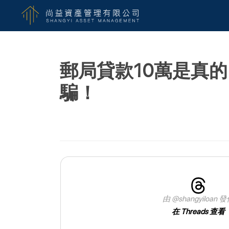
郵局貸款10萬是真
騙！
由 @shangyiloan 
在 Threads 查看